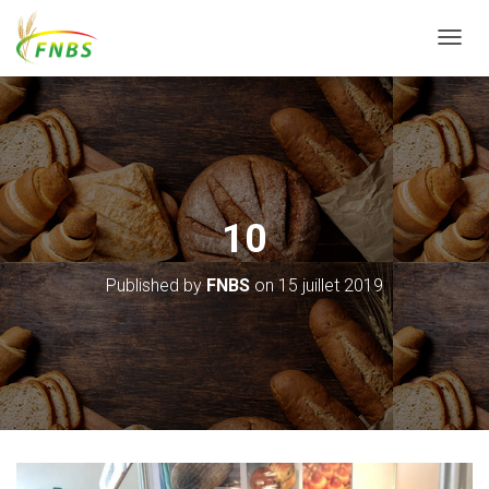
T
O
G
G
L
E
N
A
V
10
I
G
A
Published by
FNBS
on
15 juillet 2019
T
I
O
N