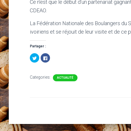
Ce n’est que le début d’un partenariat gagnan
CDEAO.
La Fédération Nationale des Boulangers du S
ivoiriens et se réjouit de leur visite et de ce p
Partager :
C
C
l
l
i
i
q
q
u
u
e
e
Categories:
z
z
ACTUALITÉ
p
p
o
o
u
u
r
r
p
p
a
a
r
r
t
t
a
a
g
g
e
e
r
r
s
s
u
u
r
r