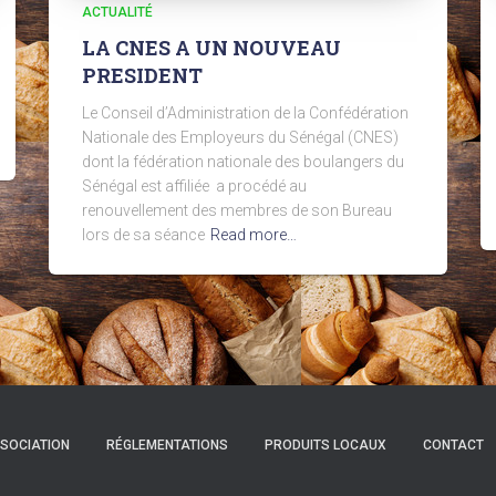
ACTUALITÉ
LA CNES A UN NOUVEAU
PRESIDENT
Le Conseil d’Administration de la Confédération
Nationale des Employeurs du Sénégal (CNES)
dont la fédération nationale des boulangers du
Sénégal est affiliée a procédé au
renouvellement des membres de son Bureau
lors de sa séance
Read more…
SSOCIATION
RÉGLEMENTATIONS
PRODUITS LOCAUX
CONTACT