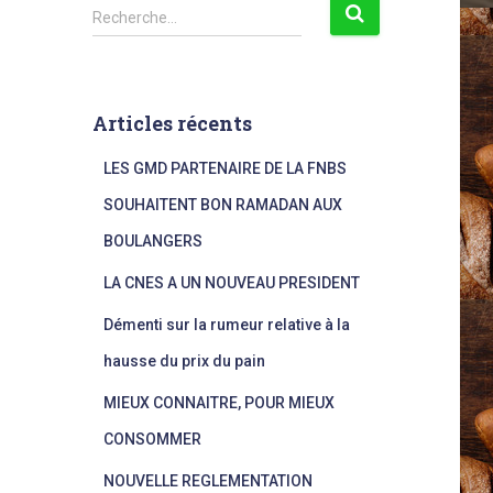
R
Recherche…
e
c
h
e
Articles récents
r
c
LES GMD PARTENAIRE DE LA FNBS
h
e
SOUHAITENT BON RAMADAN AUX
r
BOULANGERS
:
LA CNES A UN NOUVEAU PRESIDENT
Démenti sur la rumeur relative à la
hausse du prix du pain
MIEUX CONNAITRE, POUR MIEUX
CONSOMMER
NOUVELLE REGLEMENTATION