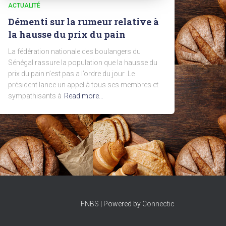
ACTUALITÉ
Démenti sur la rumeur relative à
la hausse du prix du pain
La fédération nationale des boulangers du
Sénégal rassure la population que la hausse du
prix du pain n’est pas a l’ordre du jour .Le
président lance un appel à tous ses membres et
sympathisants à
Read more…
FNBS
| Powered by
Connectic