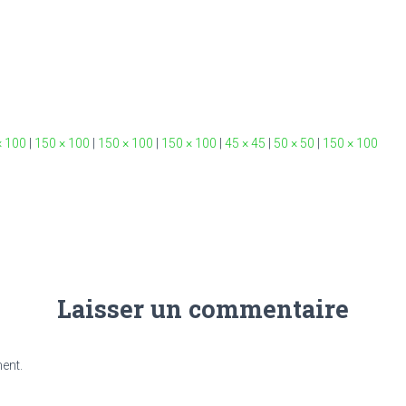
× 100
|
150 × 100
|
150 × 100
|
150 × 100
|
45 × 45
|
50 × 50
|
150 × 100
Laisser un commentaire
ent.