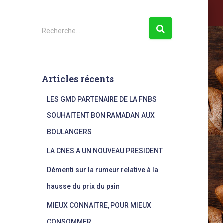
R
Recherche…
e
c
h
e
Articles récents
r
c
LES GMD PARTENAIRE DE LA FNBS
h
e
SOUHAITENT BON RAMADAN AUX
r
BOULANGERS
:
LA CNES A UN NOUVEAU PRESIDENT
Démenti sur la rumeur relative à la
hausse du prix du pain
MIEUX CONNAITRE, POUR MIEUX
CONSOMMER