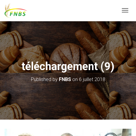
T
O
G
G
L
E
N
A
V
téléchargement (9)
I
G
A
Published by
FNBS
on
6 juillet 2018
T
I
O
N